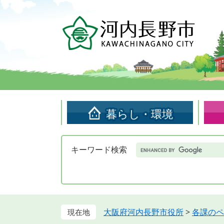
ペ
メ
ー
ニ
ジ
ュ
の
ー
先
を
頭
飛
で
ば
す。
し
て
暮らし・環境
本
文
へ
Google
キーワード検索
カ
ス
タ
ム
検
索
大阪府河内長野市役所
>
各課のペ