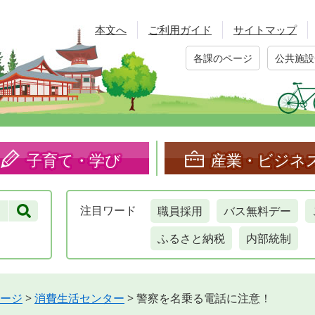
本文へ
ご利用ガイド
サイトマップ
各課のページ
公共施設
子育て・学び
産業・ビジネ
職員採用
バス無料デー
注目
ワード
ふるさと納税
内部統制
ージ
>
消費生活センター
>
警察を名乗る電話に注意！