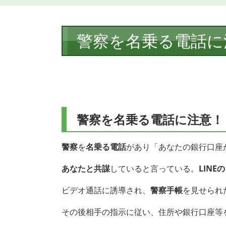
本
警察を名乗る電話に
文
警察を名乗る電話に注意
警察
を
名乗る電話
があり「あなたの銀行口座
あなたと共謀
していると言っている。
LINE
ビデオ通話に誘導され、
警察手帳
を見せられ
その後相手の指示に従い、住所や銀行口座等