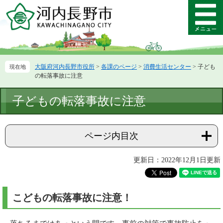
ペ
メ
ー
ニ
メ
ジ
ュ
ニ
の
ー
ュ
先
を
ー
頭
飛
大阪府河内長野市役所
>
各課のページ
>
消費生活センター
>
子ども
で
ば
の転落事故に注意
す。
し
て
本
子どもの転落事故に注意
本
文
文
へ
ページ内目次
更新日：2022年12月1日更新
こどもの転落事故に注意！