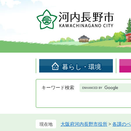
ペ
メ
ー
ニ
ジ
ュ
の
ー
先
を
頭
飛
で
ば
す。
し
て
暮らし・環境
本
文
へ
Google
キーワード検索
カ
ス
タ
ム
検
索
大阪府河内長野市役所
>
各課のペ