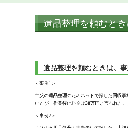
本
遺品整理を頼むとき
文
遺品整理を頼むときは、事
＜事例1＞
亡父の
遺品整理
のためネットで探した
回収事
いたが、
作業後
に料金は
30万円
と言われた。
＜事例2＞
亡父の
不用品処分
を事業者に依頼した。
大切