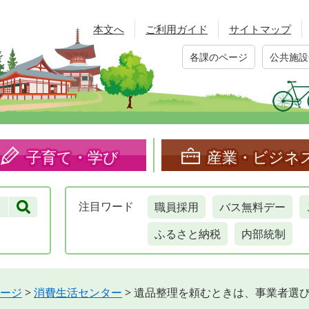
本文へ
ご利用ガイド
サイトマップ
各課のページ
公共施設
子育て・学び
産業・ビジネ
職員採用
バス無料デー
注目
ワード
ふるさと納税
内部統制
ージ
>
消費生活センター
>
遺品整理を頼むときは、事業者選