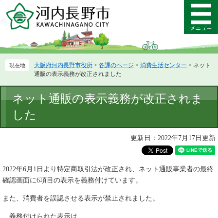
ペ
メ
ー
ニ
メ
ジ
ュ
ニ
の
ー
ュ
先
を
ー
頭
飛
大阪府河内長野市役所
>
各課のページ
>
消費生活センター
>
ネット
で
ば
通販の表示義務が改正されました
す。
し
て
本
ネット通販の表示義務が改正されま
本
文
文
した
へ
更新日：2022年7月17日更新
2022年6月1日より特定商取引法が改正され、ネット通販事業者の最終
確認画面に6項目の表示を義務付けています。
また、消費者を誤認させる表示が禁止されました。
義務付けられた表示は、