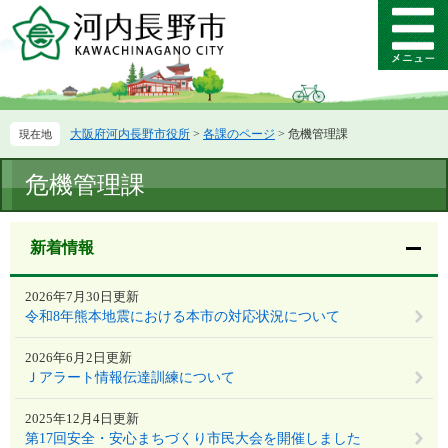
ペ
メ
ー
ニ
メ
ジ
ュ
ニ
の
ー
ュ
先
を
ー
頭
飛
大阪府河内長野市役所
>
各課のページ
>
危機管理課
で
ば
す。
し
本
て
危機管理課
文
本
文
へ
新着情報
2026年7月30日更新
令和8年熊本地震における本市の対応状況について
2026年6月2日更新
Ｊアラート情報伝達訓練について
2025年12月4日更新
第17回安全・安心まちづくり市民大会を開催しました