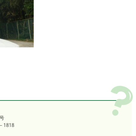
号
－1818