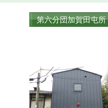
本
第六分団加賀田屯所
文