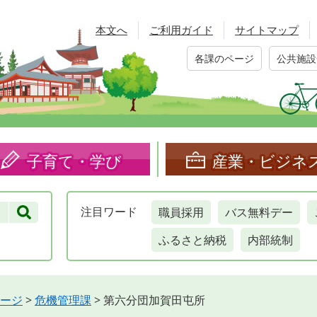
本文へ
ご利用ガイド
サイトマップ
各課のページ
公共施設
子育て・学び
産業・ビジネ
職員採用
バス無料デー
注目
ワード
ふるさと納税
内部統制
ージ
>
危機管理課
>
第六分団加賀田屯所