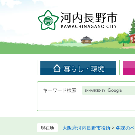
ペ
メ
ー
ニ
ジ
ュ
の
ー
先
を
頭
飛
で
ば
す。
し
て
暮らし・環境
本
文
へ
Google
キーワード検索
カ
ス
タ
ム
検
索
大阪府河内長野市役所
>
各課のペ