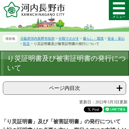
ペ
メ
ー
ニ
メ
ジ
ュ
ニ
の
ー
ュ
先
を
ー
頭
飛
大阪府河内長野市役所
>
分類でさがす
>
暮らし・環境
>
安全・安心
で
ば
>
防災
>
り災証明書及び被害証明書の発行について
す。
し
て
本
り災証明書及び被害証明書の発行につ
本
文
文
いて
へ
ページ内目次
更新日：2022年3月3日更新
「り災証明書」及び「被害証明書」
の発行について