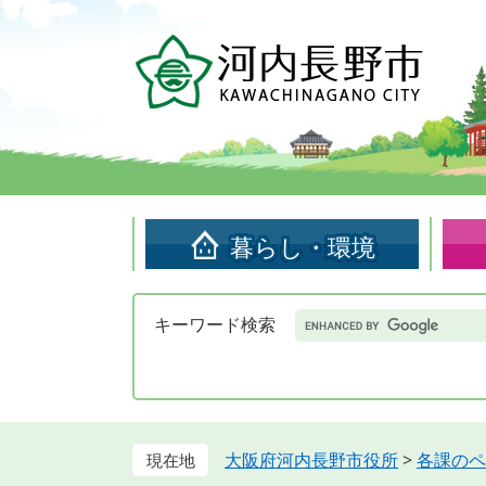
ペ
メ
ー
ニ
ジ
ュ
の
ー
先
を
頭
飛
で
ば
す。
し
て
暮らし・環境
本
文
へ
Google
キーワード検索
カ
ス
タ
ム
検
索
大阪府河内長野市役所
>
各課のペ