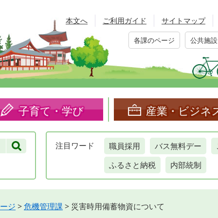
本文へ
ご利用ガイド
サイトマップ
各課のページ
公共施設
子育て・学び
産業・ビジネ
職員採用
バス無料デー
注目
ワード
ふるさと納税
内部統制
ージ
>
危機管理課
>
災害時用備蓄物資について