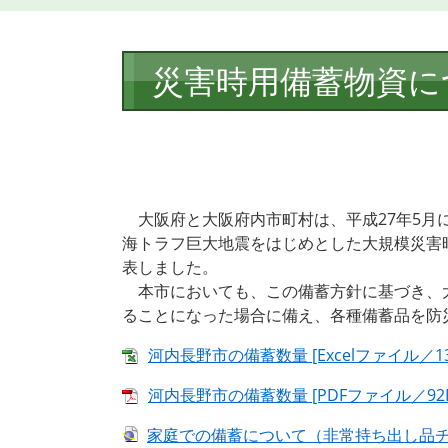
本
災害時用備蓄物資に
文
大阪府と大阪府内市町村は、平成27年5月に
海トラフ巨大地震をはじめとした大規模災害
表しました。
本市においても、この備蓄方針に基づき、
ることになった場合に備え、各種備蓄品を防
河内長野市の備蓄数量 [Excelファイル／13
河内長野市の備蓄数量 [PDFファイル／92K
家庭での備蓄について（非常持ち出し品