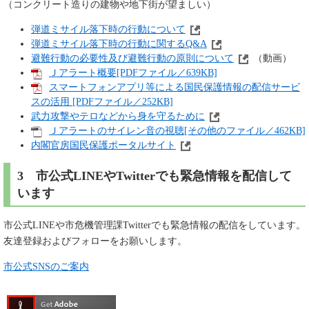
（コンクリート造りの建物や地下街が望ましい）
弾道ミサイル落下時の行動について
弾道ミサイル落下時の行動に関するQ&A
避難行動の必要性及び避難行動の原則について
（動画）
Ｊアラート概要[PDFファイル／639KB]
スマートフォンアプリ等による国民保護情報の配信サービ
スの活用 [PDFファイル／252KB]
武力攻撃やテロなどから身を守るために
Ｊアラートのサイレン音の視聴[その他のファイル／462KB]
内閣官房国民保護ポータルサイト
3 市公式LINEやTwitterでも緊急情報を配信して
います
市公式LINEや市危機管理課Twitterでも緊急情報の配信をしています。
友達登録およびフォローをお願いします。
市公式SNSのご案内