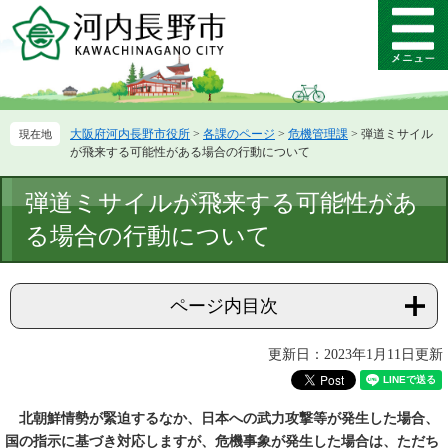
ペ
メ
ー
ニ
メ
ジ
ュ
ニ
の
ー
ュ
先
を
ー
頭
飛
大阪府河内長野市役所
>
各課のページ
>
危機管理課
>
弾道ミサイル
で
ば
が飛来する可能性がある場合の行動について
す。
し
て
本
弾道ミサイルが飛来する可能性があ
本
文
文
る場合の行動について
へ
ページ内目次
更新日：2023年1月11日更新
北朝鮮情勢が緊迫するなか、日本への武力攻撃等が発生した場合、
国の指示に基づき対応しますが、危機事象が発生した場合は、ただち