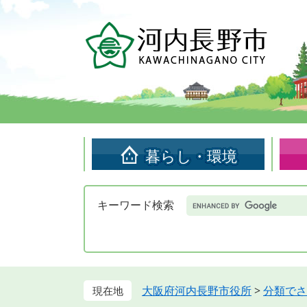
ペ
メ
ー
ニ
ジ
ュ
の
ー
先
を
頭
飛
で
ば
す。
し
て
暮らし・環境
本
文
へ
Google
キーワード検索
カ
ス
タ
ム
検
索
大阪府河内長野市役所
>
分類でさ