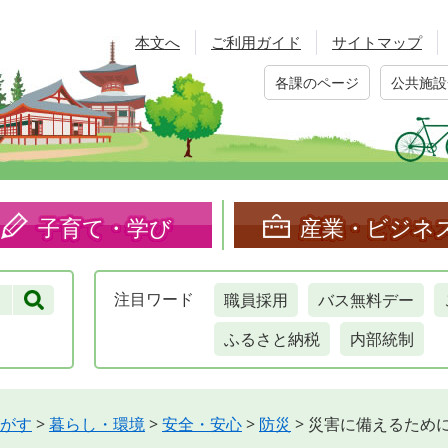
本文へ
ご利用ガイド
サイトマップ
各課のページ
公共施設
子育て・学び
産業・ビジネ
職員採用
バス無料デー
注目
ワード
ふるさと納税
内部統制
がす
>
暮らし・環境
>
安全・安心
>
防災
>
災害に備えるため