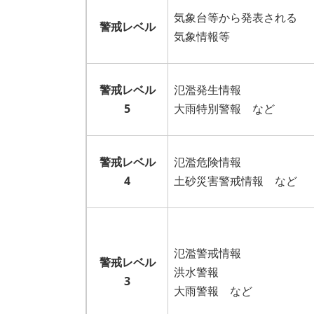
気象台等から発表される
警戒レベル
気象情報等
警戒レベル
氾濫発生情報
5
大雨特別警報 など
警戒レベル
氾濫危険情報
4
土砂災害警戒情報 など
氾濫警戒情報
警戒レベル
洪水警報
3
大雨警報 など