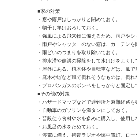
■家の対策
・窓や雨戸はしっかりと閉めておく。
・物干し竿はおろしておく。
・強風による飛来物に備えるため、雨戸やシ
・雨戸やシャッターのない窓は、カーテンを
・雨どいのつまりを取り除いておく。
・排水溝や側溝の掃除をして水はけをよくし
・屋外にある、植木鉢や自転車などは、風で
・庭木や塀など風で倒れそうなものは、倒れ
・プロパンガスのボンベをしっかりと固定し
■その他の対策
​・ハザードマップなどで避難所と避難経路を
​・自動車のガソリンを満タンにしておく。
​・普段使う食材や水を多めに購入し、使用し
​・お風呂の水をためておく。
​・停電に備え、携帯ラジオや懐中電灯、ロ