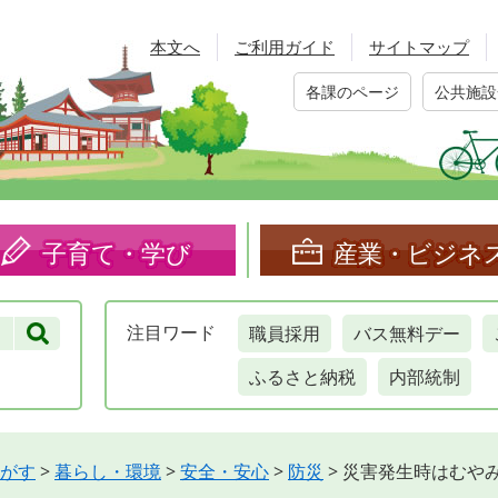
本文へ
ご利用ガイド
サイトマップ
各課のページ
公共施設
子育て・学び
産業・ビジネ
職員採用
バス無料デー
注目
ワード
ふるさと納税
内部統制
がす
>
暮らし・環境
>
安全・安心
>
防災
>
災害発生時はむや