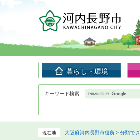
ペ
メ
ー
ニ
ジ
ュ
の
ー
先
を
頭
飛
で
ば
す。
し
て
暮らし・環境
本
文
へ
Google
キーワード検索
カ
ス
タ
ム
検
索
大阪府河内長野市役所
>
分類でさ