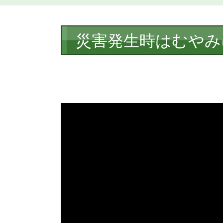
本
災害発生時はむやみ
文