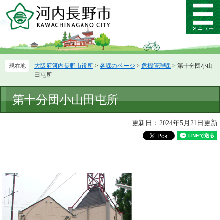
ペ
メ
ー
ニ
メ
ジ
ュ
ニ
の
ー
ュ
先
を
ー
頭
飛
大阪府河内長野市役所
>
各課のページ
>
危機管理課
>
第十分団小山
で
ば
田屯所
す。
し
て
本
第十分団小山田屯所
本
文
文
へ
更新日：2024年5月21日更新