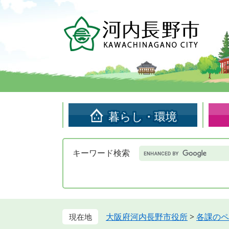
ペ
メ
ー
ニ
ジ
ュ
の
ー
先
を
頭
飛
で
ば
す。
し
て
暮らし・環境
本
文
へ
Google
キーワード検索
カ
ス
タ
ム
検
索
大阪府河内長野市役所
>
各課のペ