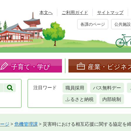
本文へ
ご利用ガイド
サイトマップ
各課のページ
公共施設
子育て・学び
産業・ビジネ
職員採用
バス無料デー
注目
ワード
ふるさと納税
内部統制
ージ
>
危機管理課
>
災害時における相互応援に関する協定を