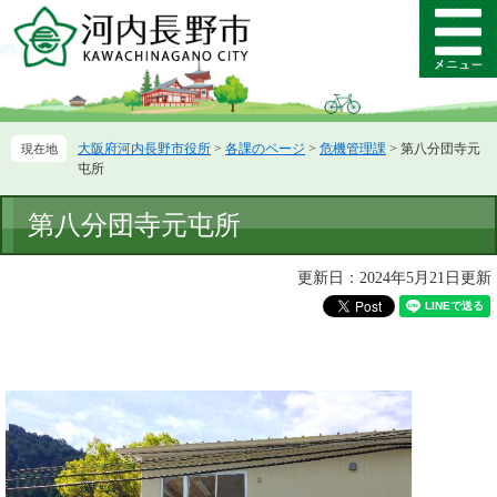
ペ
メ
ー
ニ
メ
ジ
ュ
ニ
の
ー
ュ
先
を
ー
頭
飛
大阪府河内長野市役所
>
各課のページ
>
危機管理課
>
第八分団寺元
で
ば
屯所
す。
し
て
本
第八分団寺元屯所
本
文
文
へ
更新日：2024年5月21日更新