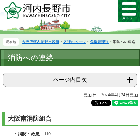
ペ
メ
ー
ニ
メ
ジ
ュ
ニ
の
ー
ュ
先
を
ー
頭
飛
大阪府河内長野市役所
>
各課のページ
>
危機管理課
>
消防への連絡
で
ば
す。
し
本
て
消防への連絡
文
本
文
へ
ページ内目次
更新日：2024年4月24日更新
大阪南消防組合
・消防・救急 119