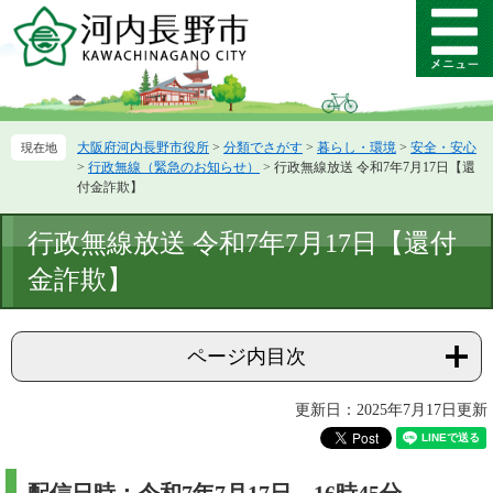
ペ
メ
ー
ニ
メ
ジ
ュ
ニ
の
ー
ュ
先
を
ー
頭
飛
大阪府河内長野市役所
>
分類でさがす
>
暮らし・環境
>
安全・安心
で
ば
>
行政無線（緊急のお知らせ）
>
行政無線放送 令和7年7月17日【還
す。
し
付金詐欺】
て
本
本
行政無線放送 令和7年7月17日【還付
文
文
へ
金詐欺】
ページ内目次
更新日：2025年7月17日更新