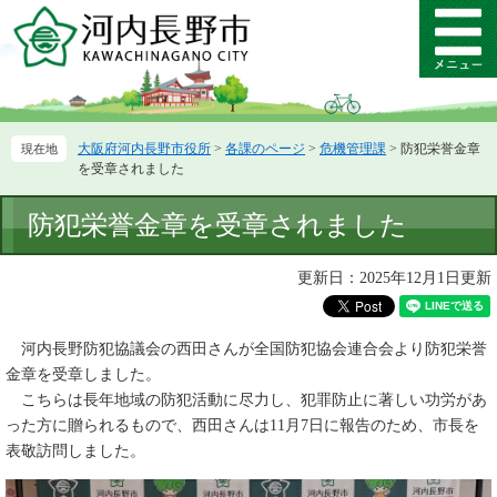
ペ
メ
ー
ニ
メ
ジ
ュ
ニ
の
ー
ュ
先
を
ー
頭
飛
大阪府河内長野市役所
>
各課のページ
>
危機管理課
>
防犯栄誉金章
で
ば
を受章されました
す。
し
て
本
防犯栄誉金章を受章されました
本
文
文
へ
更新日：2025年12月1日更新
河内長野防犯協議会の西田さんが全国防犯協会連合会より防犯栄誉
金章を受章しました。
こちらは長年地域の防犯活動に尽力し、犯罪防止に著しい功労があ
った方に贈られるもので、西田さんは11月7日に報告のため、市長を
表敬訪問しました。