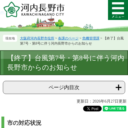
ペ
メ
ー
ニ
メ
ジ
ュ
ニ
の
ー
ュ
先
を
ー
頭
飛
大阪府河内長野市役所
>
各課のページ
>
危機管理課
>
【終了】台風
で
ば
第7号・第8号に伴う河内長野市からのお知らせ
す。
し
て
本
【終了】台風第7号・第8号に伴う河内
本
文
文
長野市からのお知らせ
へ
ページ内目次
更新日：2026年6月27日更新
市の対応状況