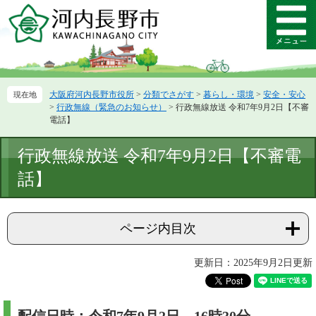
ペ
メ
ー
ニ
メ
ジ
ュ
ニ
の
ー
ュ
先
を
ー
頭
飛
大阪府河内長野市役所
>
分類でさがす
>
暮らし・環境
>
安全・安心
で
ば
>
行政無線（緊急のお知らせ）
>
行政無線放送 令和7年9月2日【不審
す。
し
電話】
て
本
本
行政無線放送 令和7年9月2日【不審電
文
文
へ
話】
ページ内目次
更新日：2025年9月2日更新