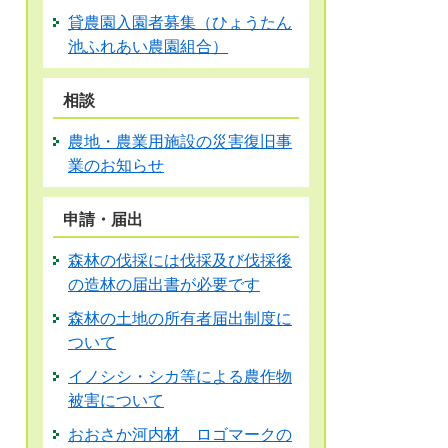
貸農園入園者募集（ひょうたん
池ふれあい農園組合）
相談
農地・農業用施設の災害復旧事
業のお知らせ
申請・届出
森林の伐採には伐採及び伐採後
の造林の届出書が必要です
森林の土地の所有者届出制度に
ついて
イノシシ・シカ等による農作物
被害について
おおさか河内材 ロゴマークの