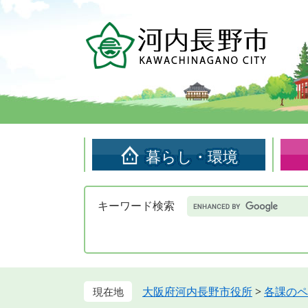
ペ
メ
ー
ニ
ジ
ュ
の
ー
先
を
頭
飛
で
ば
す。
し
て
暮らし・環境
本
文
へ
Google
キーワード検索
カ
ス
タ
ム
検
索
大阪府河内長野市役所
>
各課のペ