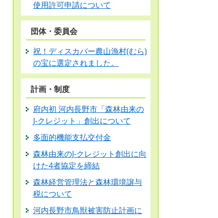
使用許可申請について
団体・委員会
祝！ディスカバー農山漁村(むら)
の宝に選定されました。
計画・制度
府内初 河内長野市「森林由来の
J-クレジット」創出について
多面的機能支払交付金
森林由来のJ-クレジット創出に向
けた4者協定を締結
森林経営管理法と森林環境譲与
税について
河内長野市鳥獣被害防止計画に