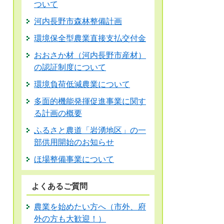
ついて
河内長野市森林整備計画
環境保全型農業直接支払交付金
おおさか材（河内長野市産材）
の認証制度について
環境負荷低減農業について
多面的機能発揮促進事業に関す
る計画の概要
ふるさと農道「岩湧地区」の一
部供用開始のお知らせ
ほ場整備事業について
よくあるご質問
農業を始めたい方へ（市外、府
外の方も大歓迎！）