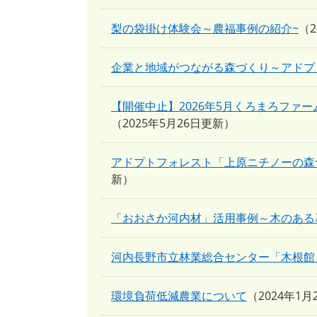
梨の袋掛け体験会～農福事例の紹介~
企業と地域がつながる森づくり～アドプ
【開催中止】2026年5月くろまろファ
2025年5月26日更新
アドプトフォレスト「上原ニチノーの森
新
「おおさか河内材」活用事例～木のある
河内長野市立林業総合センター「木根館
環境負荷低減農業について
2024年1