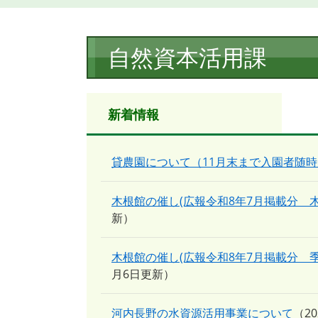
本
自然資本活用課
文
新着情報
貸農園について（11月末まで入園者随
木根館の催し(広報令和8年7月掲載分 
新
木根館の催し(広報令和8年7月掲載分 
月6日更新
河内長野の水資源活用事業について
2