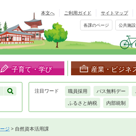
本文へ
ご利用ガイド
サイトマップ
各課のページ
公共施設
子育て・学び
産業・ビジネ
職員採用
バス無料デー
注目
ワード
ふるさと納税
内部統制
ージ
>
自然資本活用課