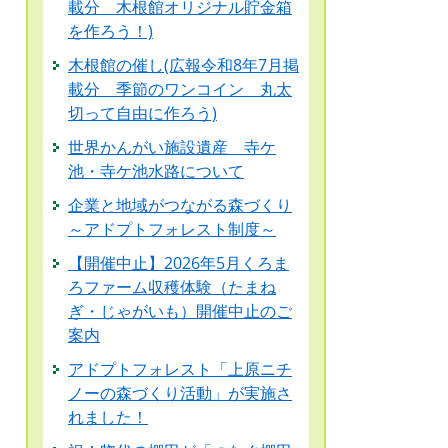
載分 木根館オリジナル貯金箱
を作ろう！)
木根館の催し(広報令和8年7月掲
載分 季節のワンコイン 丸太
切って自由に作ろう)
世界かんがい施設遺産 寺ケ
池・寺ケ池水路について
企業と地域がつながる森づくり
～アドプトフォレスト制度～
【開催中止】2026年5月くろま
ろファーム収穫体験（たまね
ぎ・じゃがいも）開催中止のご
案内
アドプトフォレスト「上原ニチ
ノーの森づくり活動」が実施さ
れました！