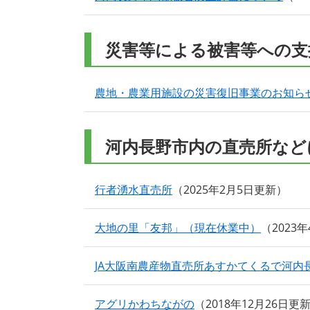
災害等による被害等への支
農地・農業用施設の災害復旧事業のお知ら
河内長野市内の直売所など
行者湧水直売所
2025年2月5日更新
大地の里「友邦」（現在休業中）
2023
JA大阪南農産物直売所あすかてくるで河内
アグリかわちながの
2018年12月26日更