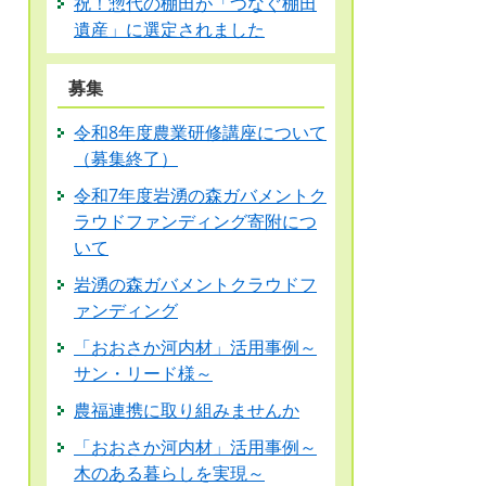
祝！惣代の棚田が「つなぐ棚田
遺産」に選定されました
募集
令和8年度農業研修講座について
（募集終了）
令和7年度岩湧の森ガバメントク
ラウドファンディング寄附につ
いて
岩湧の森ガバメントクラウドフ
ァンディング
「おおさか河内材」活用事例～
サン・リード様～
農福連携に取り組みませんか
「おおさか河内材」活用事例～
木のある暮らしを実現～