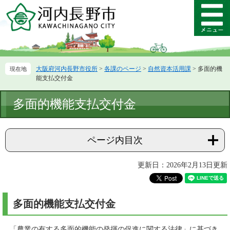
ペ
メ
ー
ニ
メ
ジ
ュ
ニ
の
ー
ュ
先
を
ー
頭
飛
大阪府河内長野市役所
>
各課のページ
>
自然資本活用課
>
多面的機
で
ば
能支払交付金
す。
し
て
本
多面的機能支払交付金
本
文
文
へ
ページ内目次
更新日：2026年2月13日更新
多面的機能支払交付金
「農業の有する多面的機能の発揮の促進に関する法律」に基づき、