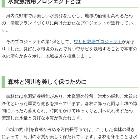
水資源活用プロジェクトとは
河内長野市では美しい水資源を活かし、地域の価値を高めるため
の、清流ブランドづくりに向けた新たなプロジェクトが進行していま
す。
そのプロジェクトの第1弾として、
ワサビ栽培プロジェクト
が始ま
りました。良好な水環境のもとで育つワサビを栽培することで本市の
水の清らかさを示し、地域振興を推進します。
森林と河川を美しく保つために
森林には水源涵養機能があり、水資源の貯留、洪水の緩和、水質の
浄化といった重要な働きを担っています。森林に降った雨は土壌の隙
間にいったん蓄えられ、時間をかけてゆっくりと川へ流れ出すため、
安定した水量と良好な水質が保たれます。
市域の約7割を森林が占める河内長野市では、こうした森林の働き
によって、河川の水質が美しく保たれています。森林を守ることは水