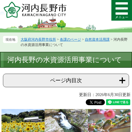
ペ
メ
ー
ニ
メ
ジ
ュ
ニ
の
ー
ュ
先
を
ー
頭
飛
大阪府河内長野市役所
>
各課のページ
>
自然資本活用課
>
河内長野
で
ば
の水資源活用事業について
す。
し
て
本
河内長野の水資源活用事業について
本
文
文
へ
ページ内目次
更新日：2026年6月30日更新