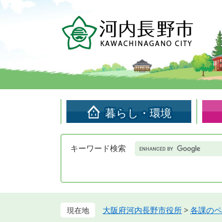
ペ
メ
ー
ニ
ジ
ュ
の
ー
先
を
頭
飛
で
ば
す。
し
て
暮らし・環境
本
文
へ
Google
キーワード検索
カ
ス
タ
ム
検
索
大阪府河内長野市役所
>
各課のペ