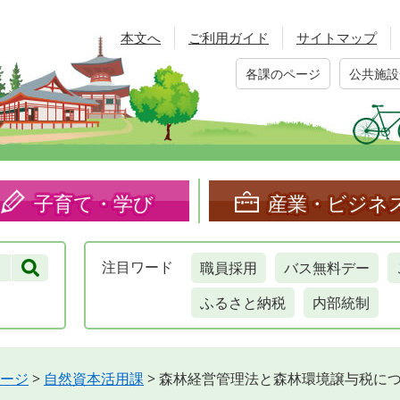
本文へ
ご利用ガイド
サイトマップ
各課のページ
公共施設
子育て・学び
産業・ビジネ
職員採用
バス無料デー
注目
ワード
ふるさと納税
内部統制
ージ
>
自然資本活用課
>
森林経営管理法と森林環境譲与税に