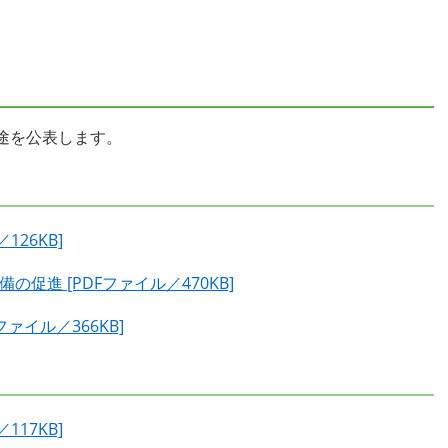
途を公表します。
26KB]
促進 [PDFファイル／470KB]
ァイル／366KB]
17KB]