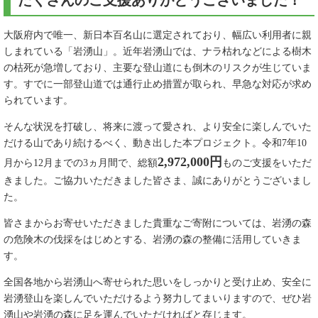
たくさんのご支援ありがとうございました！
大阪府内で唯一、新日本百名山に選定されており、幅広い利用者に親
しまれている「岩湧山」。近年岩湧山では、ナラ枯れなどによる樹木
の枯死が急増しており、主要な登山道にも倒木のリスクが生じていま
す。すでに一部登山道では通行止め措置が取られ、早急な対応が求め
られています。
そんな状況を打破し、将来に渡って愛され、より安全に楽しんでいた
だける山であり続けるべく、動き出した本プロジェクト。令和7年10
2,972,000円
月から12月までの3ヵ月間で、総額
ものご支援をいただ
きました。ご協力いただきました皆さま、誠にありがとうございまし
た。
皆さまからお寄せいただきました貴重なご寄附については、岩湧の森
の危険木の伐採をはじ​めとする、岩湧の森の整備に活用していきま
す。
全国各地から岩湧山へ寄せられた思いをしっかりと受け止め、安全に
岩湧登山を楽しんでいただけるよう努力してまいりますので、ぜひ岩
湧山​や岩湧の森に足を運んでいただければと存じます。