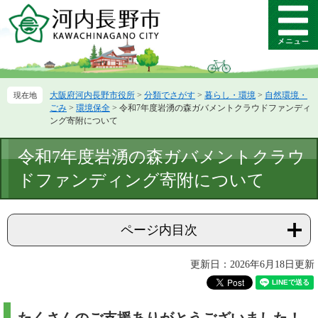
ペ
メ
ー
ニ
メ
ジ
ュ
ニ
の
ー
ュ
先
を
ー
頭
飛
大阪府河内長野市役所
>
分類でさがす
>
暮らし・環境
>
自然環境・
で
ば
ごみ
>
環境保全
>
令和7年度岩湧の森ガバメントクラウドファンディ
す。
し
ング寄附について
て
本
本
令和7年度岩湧の森ガバメントクラウ
文
文
へ
ドファンディング寄附について
ページ内目次
更新日：2026年6月18日更新