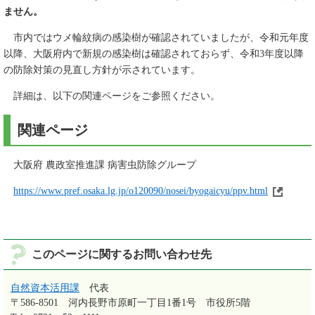
ません。
市内ではウメ輪紋病の感染樹が確認されていましたが、令和元年度
以降、大阪府内で新規の感染樹は確認されておらず、令和3年度以降
の防除対策の見直し方針が示されています。
詳細は、以下の関連ページをご参照ください。
関連ページ
大阪府 農政室推進課 病害虫防除グループ
https://www.pref.osaka.lg.jp/o120090/nosei/byogaicyu/ppv.html
このページに関するお問い合わせ先
自然資本活用課
代表
〒586-8501
河内長野市原町一丁目1番1号 市役所5階