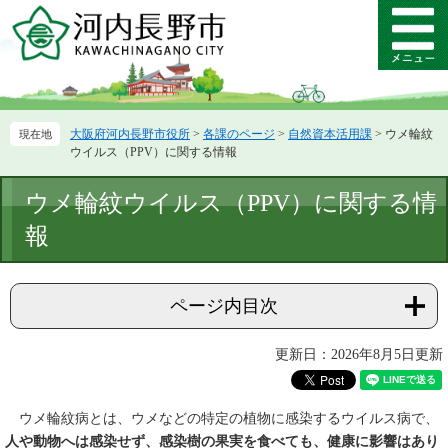
ペ
メ
ー
ニ
メ
ジ
ュ
ニ
の
ー
ュ
先
を
ー
頭
飛
大阪府河内長野市役所
>
各課のページ
>
自然資本活用課
>
ウメ輪紋
で
ば
ウイルス（PPV）に関する情報
す。
し
て
本
ウメ輪紋ウイルス（PPV）に関する情
本
文
文
報
へ
ページ内目次
更新日：2026年8月5日更新
ウメ輪紋病とは、ウメなどの特定の植物に感染するウイルス病で、
人や動物へは感染せず、感染樹の果実を食べても、健康に影響はあり