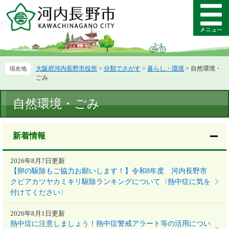
ペ
メ
ー
ニ
メ
ジ
ュ
ニ
の
ー
ュ
先
を
ー
頭
飛
大阪府河内長野市役所
>
分類でさがす
>
暮らし・環境
>
自然環境・
で
ば
ごみ
す。
し
て
本
自然環境・ごみ
本
文
文
へ
新着情報
2026年8月7日更新
【卵の駆除もご協力お願いします！】令和8年度 河内長野市
クビアカツヤカミキリ駆除ランキングについて〈熱中症に気を
付けてください〉
2026年8月1日更新
熱中症に注意しましょう！熱中症警戒アラート等の活用につい