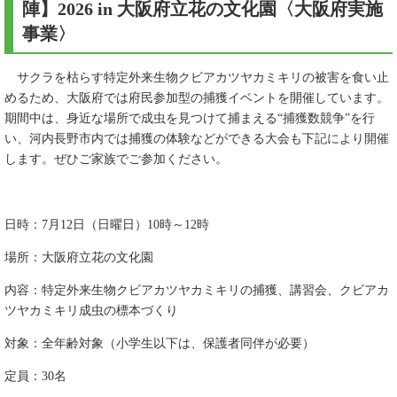
陣】2026 in 大阪府立花の文化園〈大阪府実施
事業〉
サクラを枯らす特定外来生物クビアカツヤカミキリの被害を食い止
めるため、大阪府では府民参加型の捕獲イベントを開催しています。
期間中は、身近な場所で成虫を見つけて捕まえる“捕獲数競争”を行
い、河内長野市内では捕獲の体験などができる大会も下記により開催
します。ぜひご家族でご参加ください。
日時：7月12日（日曜日）10時～12時
場所：大阪府立花の文化園
内容：特定外来生物クビアカツヤカミキリの捕獲、講習会、クビアカ
ツヤカミキリ成虫の標本づくり
対象：全年齢対象（小学生以下は、保護者同伴が必要）
定員：30名