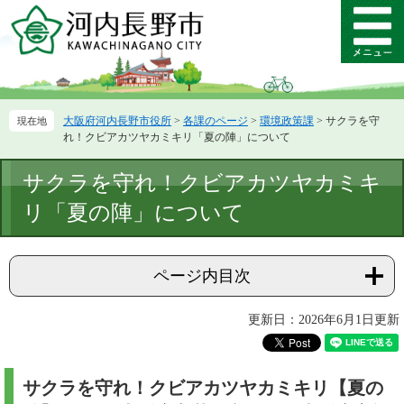
ペ
メ
ー
ニ
メ
ジ
ュ
ニ
の
ー
ュ
先
を
ー
頭
飛
大阪府河内長野市役所
>
各課のページ
>
環境政策課
>
サクラを守
で
ば
れ！クビアカツヤカミキリ「夏の陣」について
す。
し
て
本
サクラを守れ！クビアカツヤカミキ
本
文
文
リ「夏の陣」について
へ
ページ内目次
更新日：2026年6月1日更新
サクラを守れ！クビアカツヤカミキリ【夏の