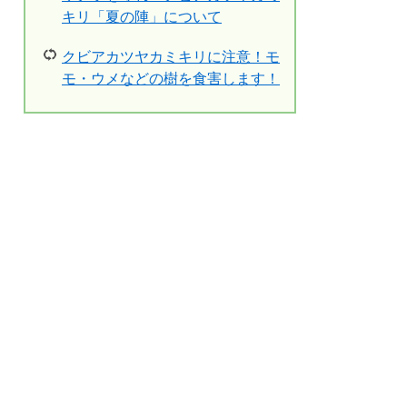
キリ「夏の陣」について
クビアカツヤカミキリに注意！モ
モ・ウメなどの樹を食害します！