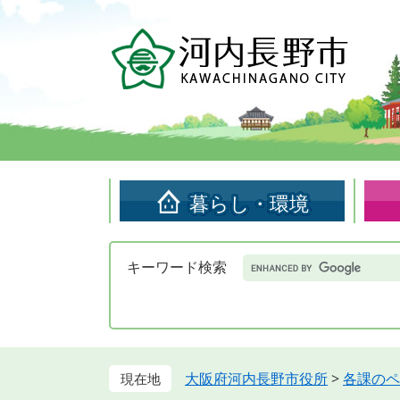
ペ
メ
ー
ニ
ジ
ュ
の
ー
先
を
頭
飛
で
ば
す。
し
て
暮らし・環境
本
文
へ
Google
キーワード検索
カ
ス
タ
ム
検
索
大阪府河内長野市役所
>
各課のペ