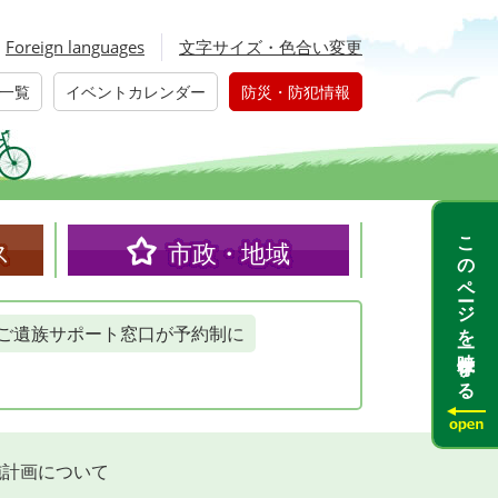
Foreign languages
文字サイズ・色合い変更
一覧
イベントカレンダー
防災・防犯情報
このページを一時保存する
ス
市政・地域
ご遺族サポート窓口が予約制に
施計画について