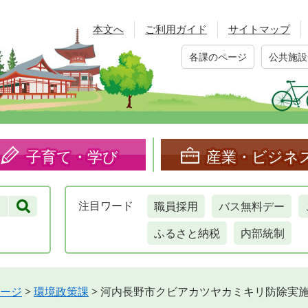
本文へ
ご利用ガイド
サイトマップ
各課のページ
公共施設
子育て・学び
産業・ビジネ
職員採用
バス無料デー
注目
ワード
ふるさと納税
内部統制
ージ
>
環境政策課
>
河内長野市クビアカツヤカミキリ防除実