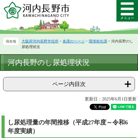
ペ
メ
ー
ニ
メ
ジ
ュ
ニ
の
ー
ュ
先
を
ー
頭
飛
大阪府河内長野市役所
>
各課のページ
>
環境衛生課
>
河内長野のし
で
ば
尿処理状況
す。
し
て
本
河内長野のし尿処理状況
本
文
文
へ
ページ内目次
更新日：2025年6月1日更新
し尿処理量の年間推移（平成27年度～令和6
年度実績）