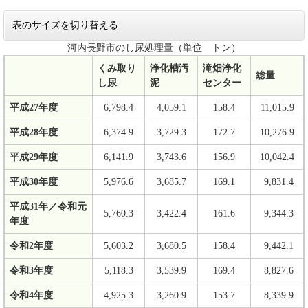
表のサイズを切り替える
河内長野市のし尿処理量（単位 トン）
くみ取り
浄化槽汚
滝畑浄化
総量
し尿
泥
センター
平成27年度
6,798.4
4,059.1
158.4
11,015.9
平成28年度
6,374.9
3,729.3
172.7
10,276.9
平成29年度
6,141.9
3,743.6
156.9
10,042.4
平成30年度
5,976.6
3,685.7
169.1
9,831.4
平成31年／令和元
5,760.3
3,422.4
161.6
9,344.3
年度
令和2年度
5,603.2
3,680.5
158.4
9,442.1
令和3年度
5,118.3
3,539.9
169.4
8,827.6
令和4年度
4,925.3
3,260.9
153.7
8,339.9