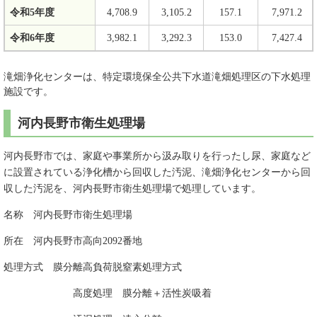
令和5年度
4,708.9
3,105.2
157.1
7,971.2
令和6年度
3,982.1
3,292.3
153.0
7,427.4
滝畑浄化センターは、特定環境保全公共下水道滝畑処理区の下水処理
施設です。
河内長野市衛生処理場
河内長野市では、家庭や事業所から汲み取りを行ったし尿、家庭など
に設置されている浄化槽から回収した汚泥、滝畑浄化センターから回
収した汚泥を、河内長野市衛生処理場で処理しています。
名称 河内長野市衛生処理場
所在 河内長野市高向2092番地
処理方式 膜分離高負荷脱窒素処理方式
高度処理 膜分離＋活性炭吸着