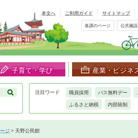
本文へ
ご利用ガイド
サイトマップ
各課のページ
公共施設
子育て・学び
産業・ビジネ
職員採用
バス無料デー
注目
ワード
ふるさと納税
内部統制
ージ
>
天野公民館