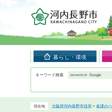
ペ
メ
ー
ニ
ジ
ュ
の
ー
先
を
頭
飛
で
ば
す。
し
て
暮らし・環境
本
文
へ
Google
キーワード検索
カ
ス
タ
ム
検
索
大阪府河内長野市役所
>
各課のペ