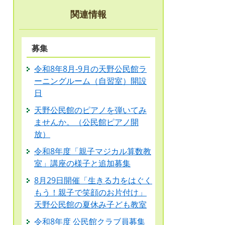
関連情報
募集
令和8年8月-9月の天野公民館ラ
ーニングルーム（自習室）開設
日
天野公民館のピアノを弾いてみ
ませんか。（公民館ピアノ開
放）
令和8年度「親子マジカル算数教
室」講座の様子と追加募集
8月29日開催「生きる力をはぐく
もう！親子で笑顔のお片付け」
天野公民館の夏休み子ども教室
令和8年度 公民館クラブ員募集