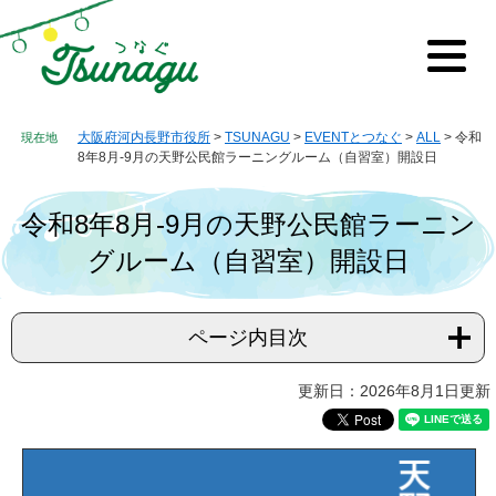
ペ
メ
ー
ニ
ジ
ュ
メ
の
ー
ニ
先
を
ュ
ー
頭
飛
大阪府河内長野市役所
>
TSUNAGU
>
EVENTとつなぐ
>
ALL
>
令和
で
ば
8年8月-9月の天野公民館ラーニングルーム（自習室）開設日
す。
し
て
令和8年8月-9月の天野公民館ラーニン
本
文
グルーム（自習室）開設日
へ
ページ内目次
本
更新日：2026年8月1日更新
文