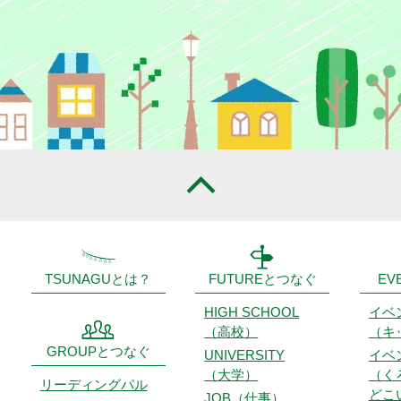
TSUNAGUとは？
FUTUREとつなぐ
EV
HIGH SCHOOL
イベ
（高校）
（キ
GROUPとつなぐ
UNIVERSITY
イベ
（大学）
（く
リーディング
パル
どこ
JOB（仕事）