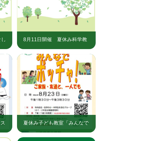
なし
8月11日開催 夏休み科学教
室
！ス
夏休み子ども教室「みんなで
日市
ボッチャ！ご家族・友達と、
一人でも」（三日市公民館）