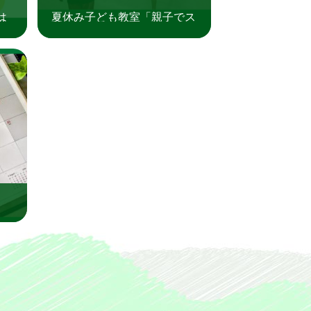
は
夏休み子ども教室「親子でス
代田
ポーツチャンバラを楽しも
う！」を実施しました（三日
市公民館）
す