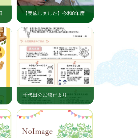
日
【実施しました】令和8年度
子ども工作教室（老寿やすら
ぎ千代田公民館）
む
千代田公民館だより
民館