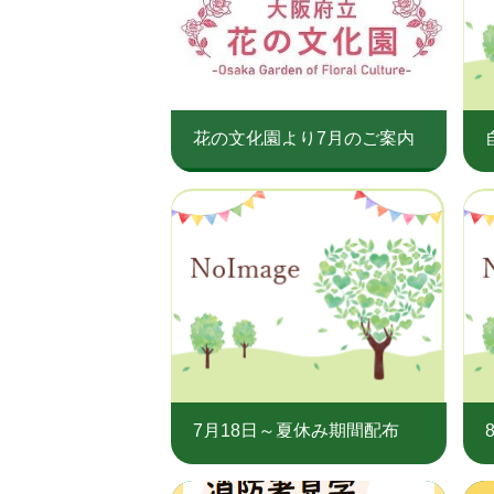
花の文化園より7月のご案内
7月18日～夏休み期間配布
（なくなり次第終了） 図書
館探検ブックを配布します。