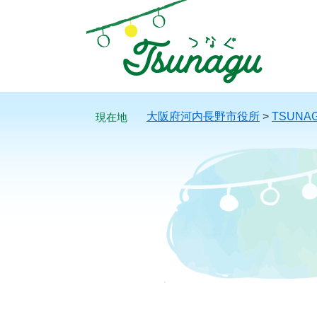
ペ
メ
ー
ニ
ジ
ュ
の
ー
先
を
頭
飛
で
ば
大阪府河内長野市役所
>
TSUNA
す。
し
て
本
文
へ
本
文