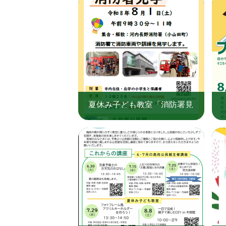
夏休み子ども教室「消防署見
学」（三日市公民館）