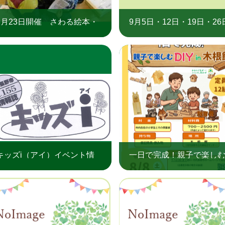
8月23日開催 さわる絵本・
9月5日・12日・19日・26
布の絵本大公開
開催「おはなし会」
キッズi（アイ）イベント情
一日で完成！親子で楽し
報（令和8年7月）
DIY in 木根館（高向公
夏休み子ども教室）