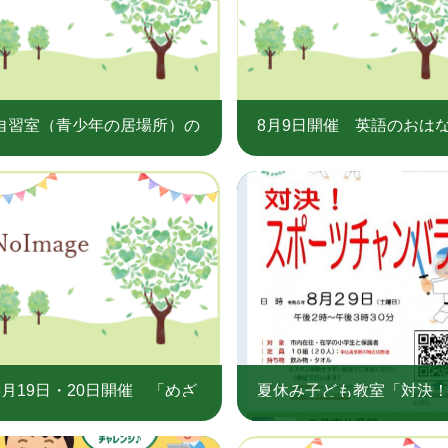
自習室（青少年の居場所）の
8月9日開催 英語のおは
開設について
会
8月19日・20日開催 「めざ
夏休み子ども教室「対決
せ！！図書館マスター」
ポーツチャンバラ」（三
公民館）