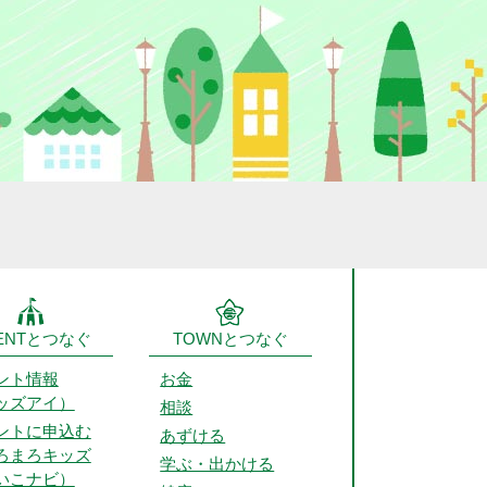
ENTとつなぐ
TOWNとつなぐ
ント情報
お金
ッズアイ）
相談
ントに申込む
あずける
ろまろキッズ
学ぶ・出かける
いこナビ）