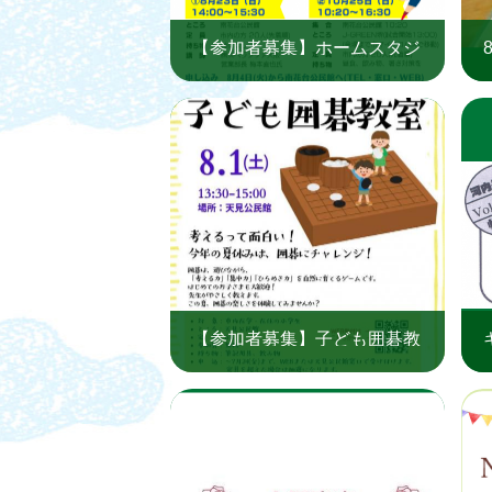
【参加者募集】ホームスタジ
アムもいよいよ完成！「スペ
ランツァ大阪を応援しよ
う！」（南花台公民館）
【参加者募集】子ども囲碁教
室（天見公民館 夏休み子ど
も教室）