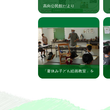
高向公民館だより
「夏休み子ども絵画教室」を
実施しました（三日市公民
館）