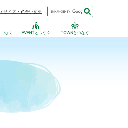
Google
字サイズ・色合い変更
カ
ス
タ
ム
検
とつなぐ
EVENTとつなぐ
TOWNとつなぐ
索