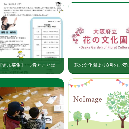
【追加募集】「♪音とことば
花の文化園より8月のご案
で遊ぼう♪」 みゅ～じっきん
ぐ教室（令和8年度）