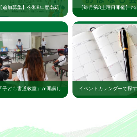
【追加募集】令和8年度南花
【毎月第3土曜日開催】お
台公民館 子ども教室「子ど
なし会（老寿やすらぎ千
もアートひろば」
公民館）
「子ども書道教室」が開講し
イベントカレンダーで探
ました（三日市公民館）