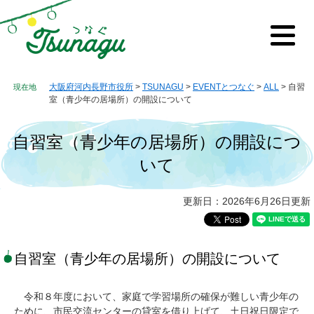
ペ
メ
ー
ニ
ジ
ュ
メ
の
ー
ニ
先
を
ュ
ー
頭
飛
大阪府河内長野市役所
>
TSUNAGU
>
EVENTとつなぐ
>
ALL
>
自習
で
ば
室（青少年の居場所）の開設について
す。
し
て
自習室（青少年の居場所）の開設につ
本
文
いて
へ
本
更新日：2026年6月26日更新
文
自習室（青少年の居場所）の開設について
令和８年度において、家庭で学習場所の確保が難しい青少年の
ために、市民交流センターの貸室を借り上げて、土日祝日限定で