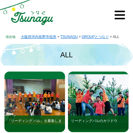
ペ
メ
ー
ニ
ジ
ュ
メ
の
ー
ニ
先
を
ュ
ー
頭
飛
大阪府河内長野市役所
>
TSUNAGU
>
GROUPとつなぐ
>
ALL
で
ば
す。
し
て
ALL
本
文
本
へ
文
「リーディング パル」を募集しま
リーディングパルのカツドウ
す
（Instagramインスタグラム）