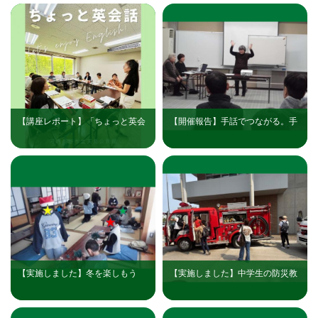
【講座レポート】「ちょっと英会
【開催報告】手話でつながる。手
話 初歩の初歩」（天見公民館）
話体験講座を開催しました！（南
花台公民館）
【実施しました】冬を楽しもう
【実施しました】中学生の防災教
♪「キッズ工作～クリスマスツリ
室（老寿やすらぎ千代田公民館・
ーを作ろう！～」（南花台公民
南花台公民館）
館）