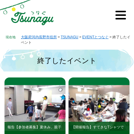
ペ
メ
ー
ニ
ジ
ュ
メ
の
ー
ニ
先
を
ュ
ー
頭
飛
大阪府河内長野市役所
>
TSUNAGU
>
EVENTとつなぐ
>
終了したイ
で
ば
ベント
す。
し
て
終了したイベント
本
文
へ
本
文
報告【参加者募集】夏休み、親子
【開催報告】すてきなTシャツで
でリラックス「親子deピラティ
ハイポーズ！「夏休み子ども型染