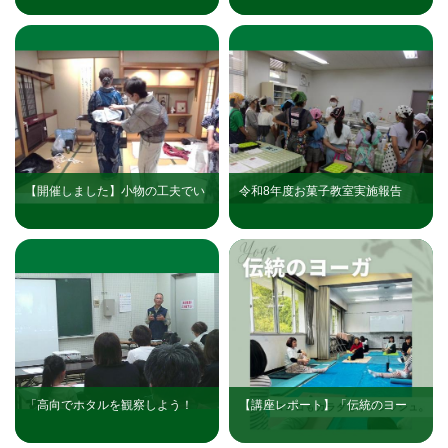
ス」（南花台公民館）
友禅教室」（南花台公民館）
【開催しました】小物の工夫でい
令和8年度お菓子教室実施報告
つものゆかたが大変身！「ゆかた
の着付け一日体験」（南花台公民
館）
「高向でホタルを観察しよう！
【講座レポート】「伝統のヨー
『知ル・見ル・ホタル』」を実施
ガ」～心から健康になるヨーガ～
しました（高向公民館）
(天見公民館）