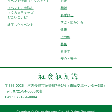
イベント情報
（キッズアイ）
お金
イベントに申込む
相談
（くろまろキッズ
あずける
どこいこナビ）
学ぶ・出かける
終了したイベント
健康
その他
募集
青少年
安心・安全
〒586-0025 河内長野市昭栄町7番1号（市民交流センター3階）
Tel：0721-54-0005代表
Fax：0721-54-0004
Copyright © Kawachinagano City. All Rights Reserved.