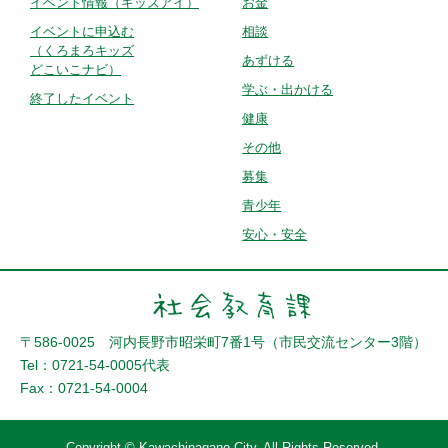
イベント情報
（キッズアイ）
お金
イベントに申込む
相談
（くろまろキッズ
あずける
どこいこナビ）
学ぶ・出かける
終了したイベント
健康
その他
募集
青少年
安心・安全
〒586-0025 河内長野市昭栄町7番1号（市民交流センター3階）
Tel：0721-54-0005代表
Fax：0721-54-0004
Copyright © Kawachinagano City. All Rights Reserved.