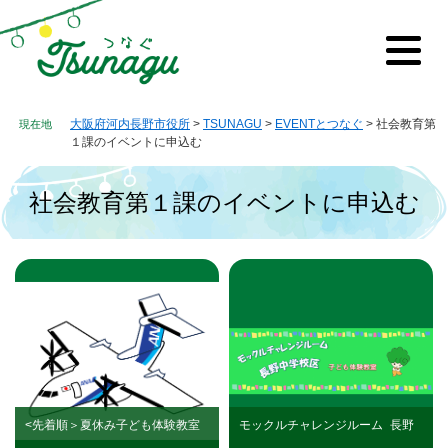
ペ
メ
ー
ニ
ジ
ュ
メ
の
ー
ニ
先
を
ュ
ー
頭
飛
大阪府河内長野市役所
>
TSUNAGU
>
EVENTとつなぐ
>
社会教育第
で
ば
１課のイベントに申込む
す。
し
て
社会教育第１課のイベントに申込む
本
文
へ
本
文
<先着順＞夏休み子ども体験教室
モックルチャレンジルーム_長野
の参加者募集_令和8年8月8日
中学校区（R8年8月21日）開催分