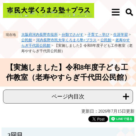
ペ
メ
ー
ニ
メ
検
ジ
ュ
ニ
索
の
ー
ュ
先
を
ー
大阪府河内長野市役所
>
分類でさがす
>
子育て・学び
>
生涯学習
>
頭
飛
公民館
>
河内長野市民大学くろまろ塾+プラス
>
公民館
>
老寿やす
で
ば
らぎ千代田公民館
>
【実施しました】令和8年度子ども工作教室（老
す。
し
寿やすらぎ千代田公民館）
て
本
本
【実施しました】令和8年度子ども工
文
文
へ
作教室（老寿やすらぎ千代田公民館）
ページ内目次
更新日：2026年7月15日更新
3回目