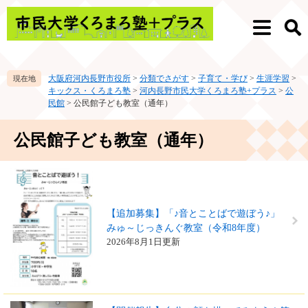
ペ
メ
ー
ニ
メ
検
ジ
ュ
ニ
索
の
ー
ュ
先
を
ー
大阪府河内長野市役所
>
分類でさがす
>
子育て・学び
>
生涯学習
>
頭
飛
キックス・くろまろ塾
>
河内長野市民大学くろまろ塾+プラス
>
公
で
ば
民館
>
公民館子ども教室（通年）
す。
し
て
本
公民館子ども教室（通年）
本
文
文
へ
【追加募集】「♪音とことばで遊ぼう♪」
みゅ～じっきんぐ教室（令和8年度）
2026年8月1日更新