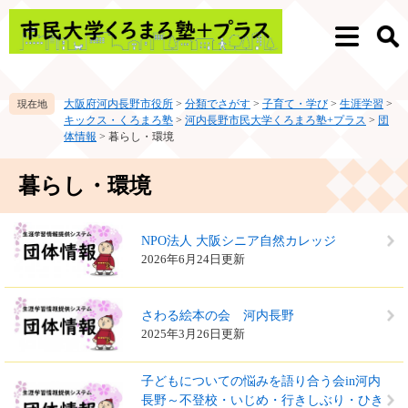
ペ
メ
ー
ニ
メ
検
ジ
ュ
ニ
索
の
ー
ュ
先
を
ー
大阪府河内長野市役所
>
分類でさがす
>
子育て・学び
>
生涯学習
>
頭
飛
キックス・くろまろ塾
>
河内長野市民大学くろまろ塾+プラス
>
団
で
ば
体情報
>
暮らし・環境
す。
し
て
本
暮らし・環境
本
文
文
へ
NPO法人 大阪シニア自然カレッジ
2026年6月24日更新
さわる絵本の会 河内長野
2025年3月26日更新
子どもについての悩みを語り合う会in河内
長野～不登校・いじめ・行きしぶり・ひき