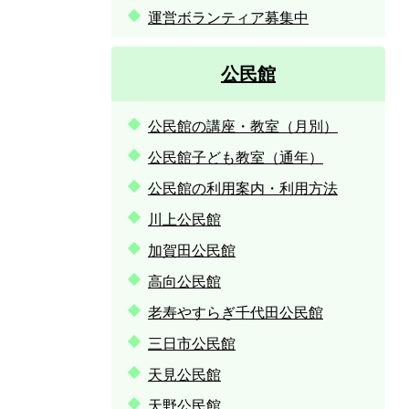
運営ボランティア募集中
公民館
公民館の講座・教室（月別）
公民館子ども教室（通年）
公民館の利用案内・利用方法
川上公民館
加賀田公民館
高向公民館
老寿やすらぎ千代田公民館
三日市公民館
天見公民館
天野公民館