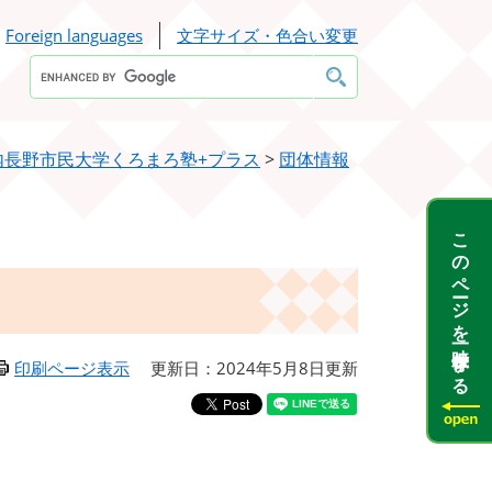
Foreign languages
文字サイズ・色合い変更
Google
カ
ス
タ
ム
検
内長野市民大学くろまろ塾+プラス
>
団体情報
索
このページを一時保存する
印刷ページ表示
更新日：2024年5月8日更新