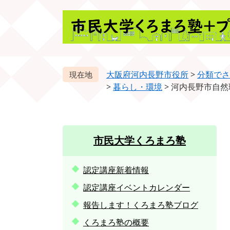
ペ
メ
ー
ニ
ジ
ュ
の
ー
先
を
頭
飛
大阪府河内長野市役所
>
分類でさ
で
ば
>
暮らし・環境
>
河内長野市自然
す。
し
て
本
文
市民大学くろまろ塾
へ
認定講座新着情報
認定講座イベントカレンダー
報告します！くろまろ塾ブログ
くろまろ塾の概要