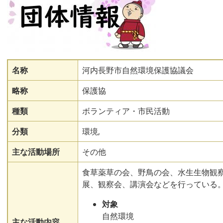
名称
河内長野市自然環境保護協議会
略称
保護協
種類
ボランティア・市民活動
分類
環境,
主な活動場所
その他
食草薬草の会、野鳥の会、水生生物観
展、観察会、講演会などを行っている
対象
自然環境
主な活動内容