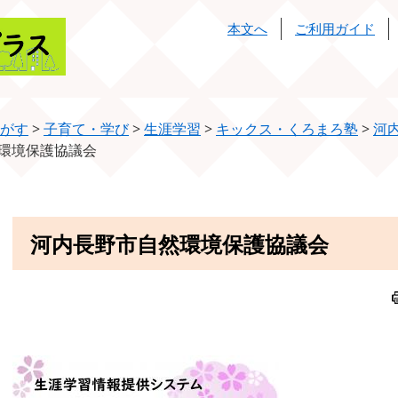
本文へ
ご利用ガイド
がす
>
子育て・学び
>
生涯学習
>
キックス・くろまろ塾
>
河
環境保護協議会
本
河内長野市自然環境保護協議会
文