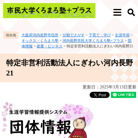
ペ
メ
ー
ニ
メ
検
ジ
ュ
ニ
索
の
ー
ュ
先
を
ー
大阪府河内長野市役所
>
分類でさがす
>
子育て・学び
>
生涯学習
>
頭
飛
キックス・くろまろ塾
>
河内長野市民大学くろまろ塾+プラス
>
団
で
ば
体情報
>
産業・ビジネス
>
特定非営利活動法人にぎわい河内長野21
す。
し
て
本
特定非営利活動法人にぎわい河内長野
本
文
文
21
へ
更新日：2025年3月13日更新