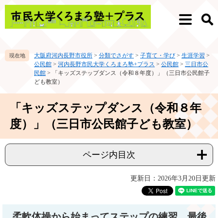
ペ
メ
ー
ニ
メ
検
ジ
ュ
ニ
索
の
ー
ュ
先
を
ー
大阪府河内長野市役所
>
分類でさがす
>
子育て・学び
>
生涯学習
>
頭
飛
公民館
>
河内長野市民大学くろまろ塾+プラス
>
公民館
>
三日市公
で
ば
民館
>
「キッズステップダンス（令和８年度）」（三日市公民館子
す。
し
ども教室）
て
本
本
「キッズステップダンス（令和８年
文
文
へ
度）」（三日市公民館子ども教室）
ページ内目次
更新日：2026年3月20日更新
柔軟体操から始まってステップの練習。最後