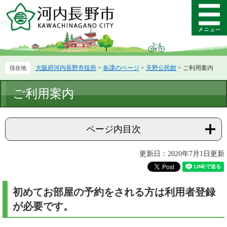
ペ
メ
ー
ニ
メ
ジ
ュ
ニ
の
ー
ュ
先
を
ー
頭
飛
大阪府河内長野市役所
>
各課のページ
>
天野公民館
>
ご利用案内
で
ば
す。
し
本
て
ご利用案内
文
本
文
へ
ページ内目次
更新日：2020年7月1日更新
初めてお部屋の予約をされる方は利用者登録
が必要です。