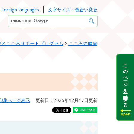
Foreign languages
文字サイズ・色合い変更
Google
カ
ス
タ
ム
検
だとこころサポートプログラム
>
こころの健康
索
このページを一時保存する
印刷ページ表示
更新日：2025年12月17日更新