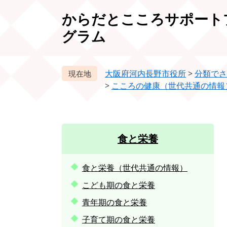
ペ
メ
からだとこころサポート
ー
ニ
ジ
ュ
グラム
の
ー
先
を
頭
飛
大阪府河内長野市役所
>
分類でさ
で
ば
>
こころの健康（世代共通の情報
す。
し
て
本
文
食と栄養
へ
食と栄養（世代共通の情報）
こども期の食と栄養
青年期の食と栄養
子育て期の食と栄養