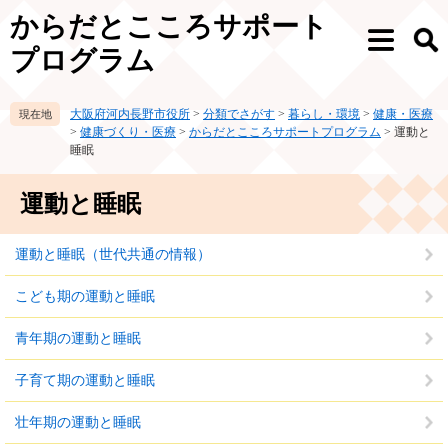
ペ
メ
からだとこころサポート
ー
ニ
メ
検
ジ
ュ
プログラム
ニ
索
の
ー
ュ
先
を
ー
大阪府河内長野市役所
>
分類でさがす
>
暮らし・環境
>
健康・医療
頭
飛
>
健康づくり・医療
>
からだとこころサポートプログラム
>
運動と
で
ば
睡眠
す。
し
て
本
運動と睡眠
本
文
文
へ
運動と睡眠（世代共通の情報）
こども期の運動と睡眠
青年期の運動と睡眠
子育て期の運動と睡眠
壮年期の運動と睡眠