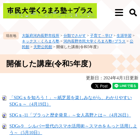
ペ
メ
ー
ニ
メ
検
ジ
ュ
ニ
索
の
ー
ュ
先
を
ー
大阪府河内長野市役所
>
分類でさがす
>
子育て・学び
>
生涯学習
>
頭
飛
キックス・くろまろ塾
>
河内長野市民大学くろまろ塾+プラス
>
公
で
ば
民館
>
天野公民館
>
開催した講座(令和5年度）
す。
し
て
本
開催した講座(令和5年度）
本
文
文
へ
更新日：2024年4月1日更新
「SDGｓを知ろう！」～紙芝居を楽しみながら、わかりやすい
SDGｓ～（4月19日）
SDGｓ-11「ブラっと歴史発見」～女人高野とは～（4月26日）
SDGs-9 シルバー世代のスマホ活用術～スマホをもっと活用しよ
う～（5月10日）