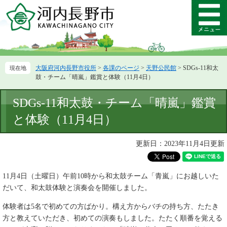
ペ
メ
ー
ニ
メ
ジ
ュ
ニ
の
ー
ュ
先
を
ー
頭
飛
大阪府河内長野市役所
>
各課のページ
>
天野公民館
>
SDGs-11和太
で
ば
鼓・チーム「晴嵐」鑑賞と体験（11月4日）
す。
し
て
本
SDGs-11和太鼓・チーム「晴嵐」鑑賞
本
文
文
と体験（11月4日）
へ
更新日：2023年11月4日更新
11月4日（土曜日）午前10時から和太鼓チーム「青嵐」にお越しいた
だいて、和太鼓体験と演奏会を開催しました。
体験者は5名で初めての方ばかり。構え方からバチの持ち方、たたき
方と教えていただき、初めての演奏もしました。たたく順番を覚える