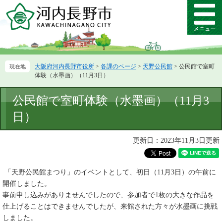
ペ
メ
ー
ニ
メ
ジ
ュ
ニ
の
ー
ュ
先
を
ー
頭
飛
大阪府河内長野市役所
>
各課のページ
>
天野公民館
>
公民館で室町
で
ば
体験（水墨画）（11月3日）
す。
し
て
本
公民館で室町体験（水墨画）（11月3
本
文
文
日）
へ
更新日：2023年11月3日更新
「天野公民館まつり」のイベントとして、初日（11月3日）の午前に
開催しました。
事前申し込みがありませんでしたので、参加者で1枚の大きな作品を
仕上げることはできませんでしたが、来館された方々が水墨画に挑戦
しました。