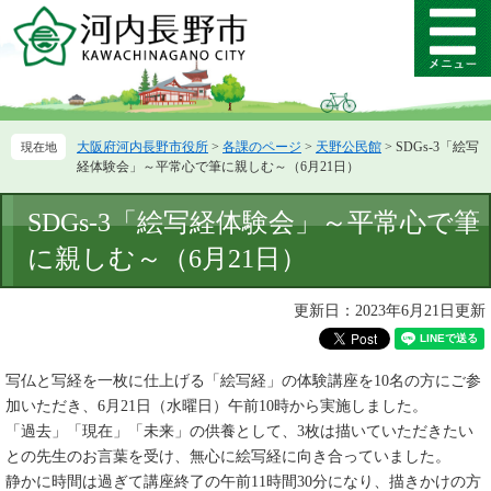
ペ
メ
ー
ニ
メ
ジ
ュ
ニ
の
ー
ュ
先
を
ー
頭
飛
大阪府河内長野市役所
>
各課のページ
>
天野公民館
>
SDGs-3「絵写
で
ば
経体験会」～平常心で筆に親しむ～（6月21日）
す。
し
て
本
SDGs-3「絵写経体験会」～平常心で筆
本
文
文
に親しむ～（6月21日）
へ
更新日：2023年6月21日更新
写仏と写経を一枚に仕上げる「絵写経」の体験講座を10名の方にご参
加いただき、6月21日（水曜日）午前10時から実施しました。
「過去」「現在」「未来」の供養として、3枚は描いていただきたい
との先生のお言葉を受け、無心に絵写経に向き合っていました。
静かに時間は過ぎて講座終了の午前11時間30分になり、描きかけの方