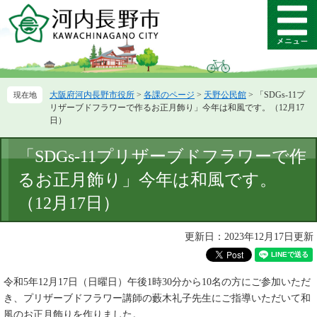
ペ
メ
ー
ニ
メ
ジ
ュ
ニ
の
ー
ュ
先
を
ー
頭
飛
大阪府河内長野市役所
>
各課のページ
>
天野公民館
>
「SDGs-11プ
で
ば
リザーブドフラワーで作るお正月飾り」今年は和風です。（12月17
す。
し
日）
て
本
本
「SDGs-11プリザーブドフラワーで作
文
文
へ
るお正月飾り」今年は和風です。
（12月17日）
更新日：2023年12月17日更新
令和5年12月17日（日曜日）午後1時30分から10名の方にご参加いただ
き、プリザーブドフラワー講師の藪木礼子先生にご指導いただいて​和
風のお正月飾りを作りました。​